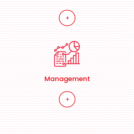
L
Management
L